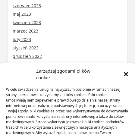
czerwiec 2023
maj 2023
kwiecień 2023
marzec 2023
luty 2023
styczeń 2023
grudzień 2022
Zarządzaj zgodami plików
cookie
KATEGORIE
W celu świadczenia usług na najwyższym poziomie w ramach naszej
ARTYKUŁ SPONSOROWANY
(31)
strony internetowej korzystamy z plików cookies. Pliki cookies
umożliwiają nam zapewnienie prawidłowego działania naszej strony
Budownictwo
(56)
internetowej oraz realizację podstawowych jej funkcji, a po uzyskaniu
Dom
(71)
Twojej zgody, pliki cookies są przez nas wykorzystywane do dokonywania
pomiarów i analiz korzystania ze strony internetowej, a także do celów
Ogród
(16)
marketingowych. Strona wykorzystuje również pliki cookies podmiotów
Przemysł
(89)
trzecich w celu korzystania z zewnętrznych narzędzi analitycznych i
marketingowych. Aby wyrazić zgodę na instalowanie na Twoim