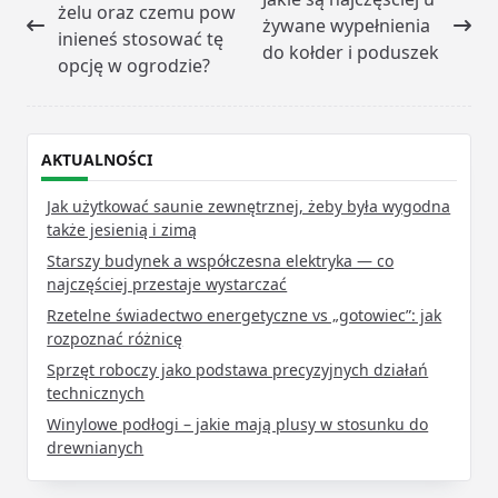
class="nav-
żelu oraz czemu pow
żywane wypełnienia
subtitle
inieneś stosować tę
do kołder i poduszek
screen-
opcję w ogrodzie?
reader-
text">Page</span>
AKTUALNOŚCI
Jak użytkować saunie zewnętrznej, żeby była wygodna
także jesienią i zimą
Starszy budynek a współczesna elektryka — co
najczęściej przestaje wystarczać
Rzetelne świadectwo energetyczne vs „gotowiec”: jak
rozpoznać różnicę
Sprzęt roboczy jako podstawa precyzyjnych działań
technicznych
Winylowe podłogi – jakie mają plusy w stosunku do
drewnianych