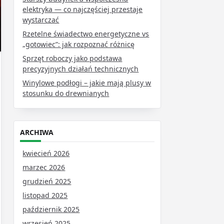
elektryka — co najczęściej przestaje
wystarczać
Rzetelne świadectwo energetyczne vs
„gotowiec”: jak rozpoznać różnicę
Sprzęt roboczy jako podstawa
precyzyjnych działań technicznych
Winylowe podłogi – jakie mają plusy w
stosunku do drewnianych
ARCHIWA
kwiecień 2026
marzec 2026
grudzień 2025
listopad 2025
październik 2025
wrzesień 2025