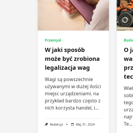
Przemysł
Budo
W jaki sposób
O j
może być zrobiona
wa
legalizacja wag
pr
te
Wagi są powszechnie
używanymi w dużej ilości
Wiel
miejsc urządzeniami. na
sob
przykład bardzo często z
tego
nich korzysta handel, i...
urzą
naj
Te...
Redakcja
Maj 31, 2024