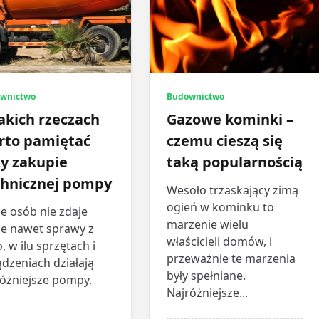
wnictwo
Budownictwo
akich rzeczach
Gazowe kominki –
rto pamiętać
czemu cieszą się
zy zakupie
taką popularnością
chnicznej pompy
Wesoło trzaskający zimą
ogień w kominku to
e osób nie zdaje
marzenie wielu
ie nawet sprawy z
właścicieli domów, i
, w ilu sprzętach i
przeważnie te marzenia
dzeniach działają
były spełniane.
różniejsze pompy.
Najróżniejsze...