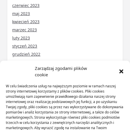
czerwiec 2023
maj 2023
kwiecień 2023
marzec 2023
luty 2023
styczeń 2023
grudzień 2022
Zarządzaj zgodami plików
cookie
KATEGORIE
W celu świadczenia usług na najwyższym poziomie w ramach naszej
ARTYKUŁ SPONSOROWANY
(31)
strony internetowej korzystamy z plików cookies. Pliki cookies
umożliwiają nam zapewnienie prawidłowego działania naszej strony
Budownictwo
(56)
internetowej oraz realizację podstawowych jej funkcji, a po uzyskaniu
Dom
(71)
Twojej zgody, pliki cookies są przez nas wykorzystywane do dokonywania
pomiarów i analiz korzystania ze strony internetowej, a także do celów
Ogród
(16)
marketingowych. Strona wykorzystuje również pliki cookies podmiotów
Przemysł
(89)
trzecich w celu korzystania z zewnętrznych narzędzi analitycznych i
marketingowych. Aby wyrazić zgodę na instalowanie na Twoim