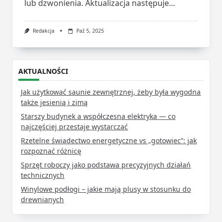
lub dzwonienia. Aktualizacja następuje...
Redakcja
Paź 5, 2025
AKTUALNOŚCI
Jak użytkować saunie zewnętrznej, żeby była wygodna
także jesienią i zimą
Starszy budynek a współczesna elektryka — co
najczęściej przestaje wystarczać
Rzetelne świadectwo energetyczne vs „gotowiec”: jak
rozpoznać różnicę
Sprzęt roboczy jako podstawa precyzyjnych działań
technicznych
Winylowe podłogi – jakie mają plusy w stosunku do
drewnianych