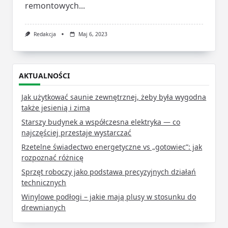
remontowych...
Redakcja
Maj 6, 2023
AKTUALNOŚCI
Jak użytkować saunie zewnętrznej, żeby była wygodna
także jesienią i zimą
Starszy budynek a współczesna elektryka — co
najczęściej przestaje wystarczać
Rzetelne świadectwo energetyczne vs „gotowiec”: jak
rozpoznać różnicę
Sprzęt roboczy jako podstawa precyzyjnych działań
technicznych
Winylowe podłogi – jakie mają plusy w stosunku do
drewnianych