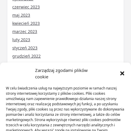
czerwiec 2023
maj 2023
kwiecień 2023
marzec 2023
luty 2023
styczeń 2023
grudzień 2022
Zarządzaj zgodami plików
cookie
KATEGORIE
W celu świadczenia usług na najwyższym poziomie w ramach naszej
ARTYKUŁ SPONSOROWANY
(31)
strony internetowej korzystamy z plików cookies. Pliki cookies
umożliwiają nam zapewnienie prawidłowego działania naszej strony
Budownictwo
(56)
internetowej oraz realizację podstawowych jej funkcji, a po uzyskaniu
Dom
(71)
Twojej zgody, pliki cookies są przez nas wykorzystywane do dokonywania
pomiarów i analiz korzystania ze strony internetowej, a także do celów
Ogród
(16)
marketingowych. Strona wykorzystuje również pliki cookies podmiotów
Przemysł
(89)
trzecich w celu korzystania z zewnętrznych narzędzi analitycznych i
marketingowych. Aby wyrazić zgodę na instalowanie na Twoim