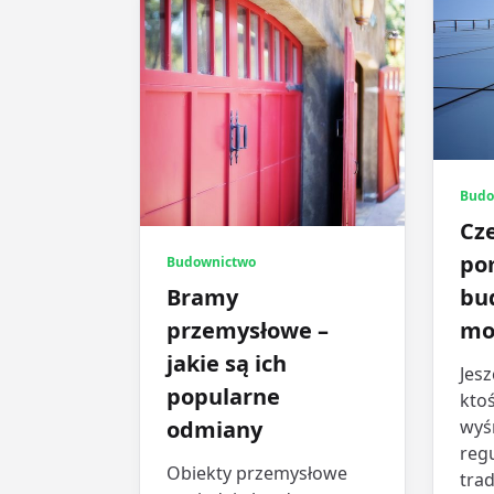
Budo
Cz
po
Budownictwo
Bramy
bu
przemysłowe –
mo
jakie są ich
Jesz
popularne
ktoś
odmiany
wyś
regu
Obiekty przemysłowe
trad