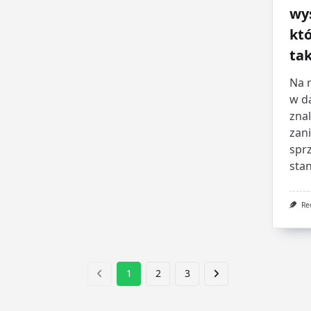
wy
któ
ta
Na 
w d
znal
zan
sprz
stan
Re
1
2
3