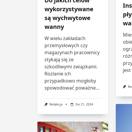
Do jakich celów
Ins
wykorzystywane
pł
są wychwytowe
wa
wanny
Mie
W wielu zakładach
obi
przemysłowych czy
ogr
magazynach pracownicy
róż
stykają się ze
prz
szkodliwymi związkami.
jest
Rozlanie ich
przypadkowo mogłoby
spowodować poważne...
Re
Redakcja
Sie 21, 2024