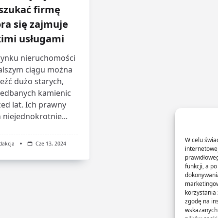
szukać firmę
ra się zajmuje
kimi usługami
rynku nieruchomości
alszym ciągu można
eźć dużo starych,
iedbanych kamienic
ed lat. Ich prawny
 niejednokrotnie...
W celu świa
dakcja
Cze 13, 2024
internetowe
prawidłoweg
funkcji, a p
dokonywania
marketingow
korzystania
zgodę na in
wskazanych w