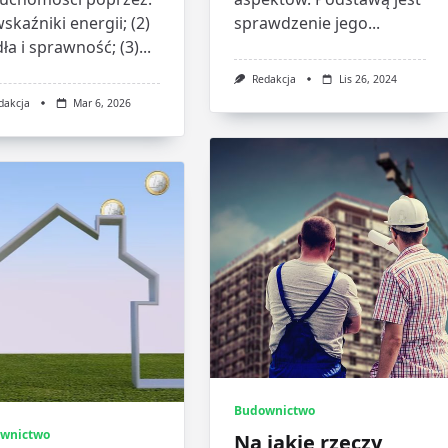
wskaźniki energii; (2)
sprawdzenie jego...
ła i sprawność; (3)...
Redakcja
Lis 26, 2024
dakcja
Mar 6, 2026
Budownictwo
wnictwo
Na jakie rzeczy