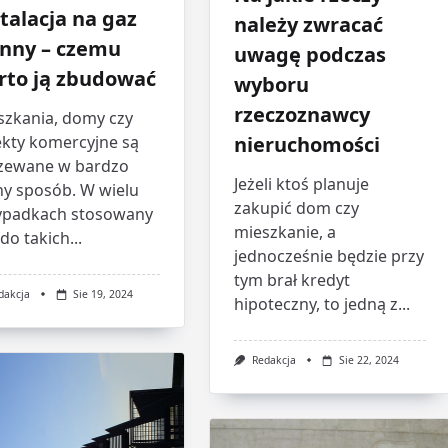
talacja na gaz
należy zwracać
ynny – czemu
uwagę podczas
rto ją zbudować
wyboru
rzeczoznawcy
szkania, domy czy
ekty komercyjne są
nieruchomości
zewane w bardzo
Jeżeli ktoś planuje
ny sposób. W wielu
zakupić dom czy
ypadkach stosowany
mieszkanie, a
 do takich...
jednocześnie będzie przy
tym brał kredyt
dakcja
Sie 19, 2024
hipoteczny, to jedną z...
Redakcja
Sie 22, 2024