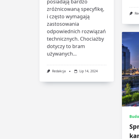
posiadają bardzo
zróżnicowaną specyfikę,
Re
i często wymagają
zastosowania
odpowiednich rozwiązań
technicznych. Chociażby
dotyczy to bram
używanych...
Redakcja
Lip 14, 2024
Budo
Sp
kam