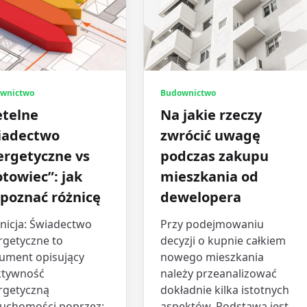
wnictwo
Budownictwo
etelne
Na jakie rzeczy
iadectwo
zwrócić uwagę
ergetyczne vs
podczas zakupu
towiec”: jak
mieszkania od
zpoznać różnicę
dewelopera
inicja: Świadectwo
Przy podejmowaniu
rgetyczne to
decyzji o kupnie całkiem
ument opisujący
nowego mieszkania
ktywność
należy przeanalizować
rgetyczną
dokładnie kilka istotnych
ruchomości poprzez:
aspektów. Podstawą jest