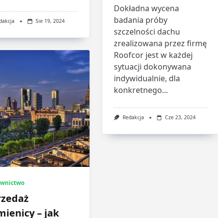
Dokładna wycena
badania próby
dakcja
Sie 19, 2024
szczelności dachu
zrealizowana przez firmę
Roofcor jest w każdej
sytuacji dokonywana
indywidualnie, dla
konkretnego...
Redakcja
Cze 23, 2024
wnictwo
rzedaż
ienicy – jak