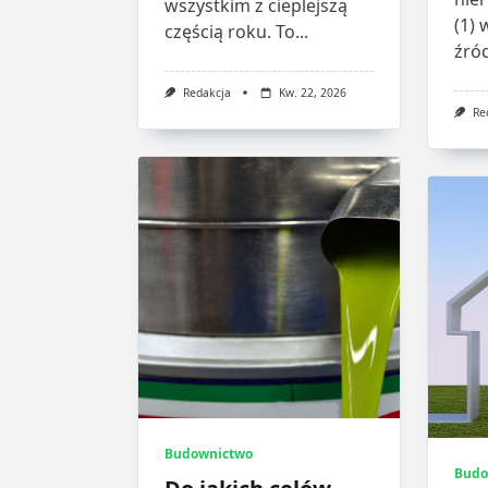
wszystkim z cieplejszą
(1) 
częścią roku. To...
źród
Redakcja
Kw. 22, 2026
Re
Budownictwo
Budo