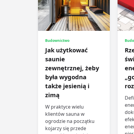
Budownictwo
Budo
Jak użytkować
Rz
saunie
św
zewnętrznej, żeby
en
była wygodna
„go
także jesienią i
ro
zimą
Def
ene
W praktyce wielu
dok
klientów sauna w
efe
ogrodzie na początku
ene
kojarzy się przede
nie