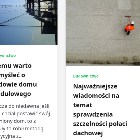
wnictwo
emu warto
myśleć o
Budownictwo
dowie domu
Najważniejsze
dułowego
wiadomości na
temat
cze do niedawna jeśli
 chciał postawić swój
sprawdzenia
niony dom, to z
szczelności połaci
ły to robił metodą
dachowej
ycyjną z...