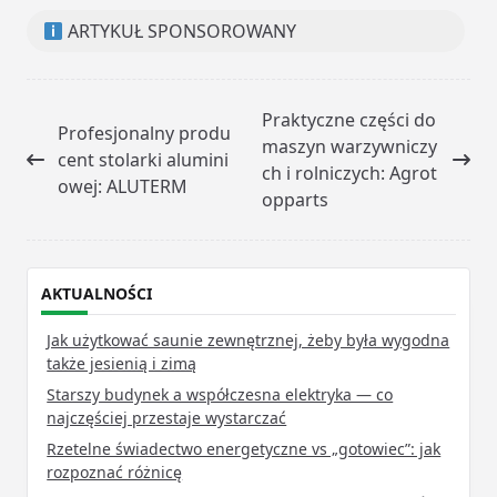
ARTYKUŁ SPONSOROWANY
<span
Praktyczne części do
Profesjonalny produ
class="nav-
maszyn warzywniczy
cent stolarki alumini
subtitle
ch i rolniczych: Agrot
owej: ALUTERM
screen-
opparts
reader-
text">Page</span>
AKTUALNOŚCI
Jak użytkować saunie zewnętrznej, żeby była wygodna
także jesienią i zimą
Starszy budynek a współczesna elektryka — co
najczęściej przestaje wystarczać
Rzetelne świadectwo energetyczne vs „gotowiec”: jak
rozpoznać różnicę