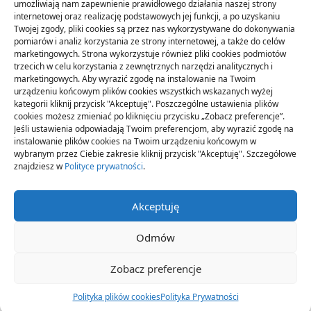
umożliwiają nam zapewnienie prawidłowego działania naszej strony
Budownictwo
(56)
internetowej oraz realizację podstawowych jej funkcji, a po uzyskaniu
Dom
(71)
Twojej zgody, pliki cookies są przez nas wykorzystywane do dokonywania
pomiarów i analiz korzystania ze strony internetowej, a także do celów
Ogród
(16)
marketingowych. Strona wykorzystuje również pliki cookies podmiotów
Przemysł
(89)
trzecich w celu korzystania z zewnętrznych narzędzi analitycznych i
marketingowych. Aby wyrazić zgodę na instalowanie na Twoim
urządzeniu końcowym plików cookies wszystkich wskazanych wyżej
kategorii kliknij przycisk "Akceptuję". Poszczególne ustawienia plików
cookies możesz zmieniać po kliknięciu przycisku „Zobacz preferencje”.
Jeśli ustawienia odpowiadają Twoim preferencjom, aby wyrazić zgodę na
instalowanie plików cookies na Twoim urządzeniu końcowym w
wybranym przez Ciebie zakresie kliknij przycisk "Akceptuję". Szczegółowe
znajdziesz w
Polityce prywatności
.
Akceptuję
Odmów
Polityka Plików Cookies (EU)
Polityka Prywatności
Zobacz preferencje
Copyright © 2026 -
Yuki Magazine Theme
By
WP Moose
Polityka plików cookies
Polityka Prywatności