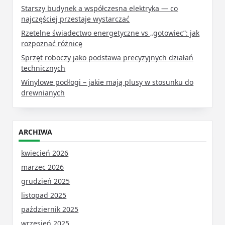
Starszy budynek a współczesna elektryka — co
najczęściej przestaje wystarczać
Rzetelne świadectwo energetyczne vs „gotowiec”: jak
rozpoznać różnicę
Sprzęt roboczy jako podstawa precyzyjnych działań
technicznych
Winylowe podłogi – jakie mają plusy w stosunku do
drewnianych
ARCHIWA
kwiecień 2026
marzec 2026
grudzień 2025
listopad 2025
październik 2025
wrzesień 2025