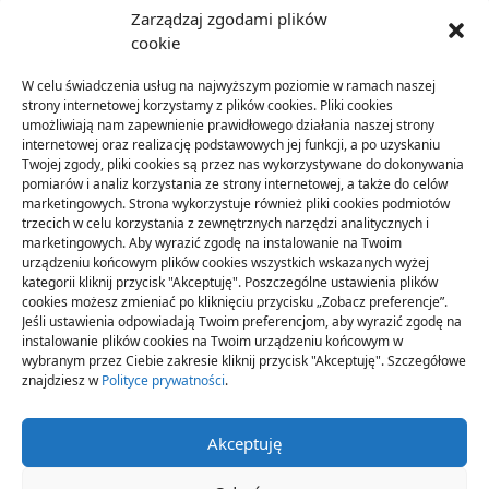
Zarządzaj zgodami plików
cookie
KATEGORIE
W celu świadczenia usług na najwyższym poziomie w ramach naszej
ARTYKUŁ SPONSOROWANY
(31)
strony internetowej korzystamy z plików cookies. Pliki cookies
umożliwiają nam zapewnienie prawidłowego działania naszej strony
Budownictwo
(56)
internetowej oraz realizację podstawowych jej funkcji, a po uzyskaniu
Dom
(71)
Twojej zgody, pliki cookies są przez nas wykorzystywane do dokonywania
pomiarów i analiz korzystania ze strony internetowej, a także do celów
Ogród
(16)
marketingowych. Strona wykorzystuje również pliki cookies podmiotów
Przemysł
(89)
trzecich w celu korzystania z zewnętrznych narzędzi analitycznych i
marketingowych. Aby wyrazić zgodę na instalowanie na Twoim
urządzeniu końcowym plików cookies wszystkich wskazanych wyżej
kategorii kliknij przycisk "Akceptuję". Poszczególne ustawienia plików
cookies możesz zmieniać po kliknięciu przycisku „Zobacz preferencje”.
Jeśli ustawienia odpowiadają Twoim preferencjom, aby wyrazić zgodę na
instalowanie plików cookies na Twoim urządzeniu końcowym w
wybranym przez Ciebie zakresie kliknij przycisk "Akceptuję". Szczegółowe
znajdziesz w
Polityce prywatności
.
Akceptuję