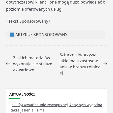
dotychczasowi klienci, one mogą dużo powiedzieć o
poziomie oferowanych usług.
+Tekst Sponsorowany+
ARTYKUŁ SPONSOROWANY
<span
Sztuczne tworzywa –
Z jakich materiałów
class="nav-
jakie mają zastosow
wykonuje się stelaże
subtitle
anie w branży rolnicz
akwariowe
screen-
ej
reader-
text">Page</span>
AKTUALNOŚCI
Jak użytkować saunie zewnętrznej, żeby była wygodna
także jesienią i zimą