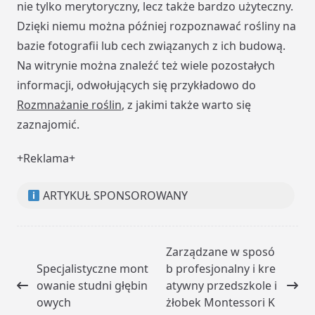
nie tylko merytoryczny, lecz także bardzo użyteczny.
Dzięki niemu można później rozpoznawać rośliny na
bazie fotografii lub cech związanych z ich budową.
Na witrynie można znaleźć też wiele pozostałych
informacji, odwołujących się przykładowo do
Rozmnażanie roślin
, z jakimi także warto się
zaznajomić.
+Reklama+
ARTYKUŁ SPONSOROWANY
<span
Zarządzane w sposó
class="nav-
Specjalistyczne mont
b profesjonalny i kre
subtitle
owanie studni głębin
atywny przedszkole i
screen-
owych
żłobek Montessori K