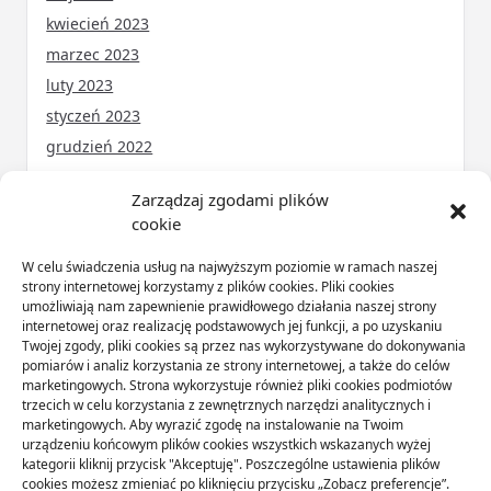
kwiecień 2023
marzec 2023
luty 2023
styczeń 2023
grudzień 2022
Zarządzaj zgodami plików
cookie
KATEGORIE
W celu świadczenia usług na najwyższym poziomie w ramach naszej
ARTYKUŁ SPONSOROWANY
(31)
strony internetowej korzystamy z plików cookies. Pliki cookies
umożliwiają nam zapewnienie prawidłowego działania naszej strony
Budownictwo
(56)
internetowej oraz realizację podstawowych jej funkcji, a po uzyskaniu
Dom
(71)
Twojej zgody, pliki cookies są przez nas wykorzystywane do dokonywania
pomiarów i analiz korzystania ze strony internetowej, a także do celów
Ogród
(16)
marketingowych. Strona wykorzystuje również pliki cookies podmiotów
Przemysł
(89)
trzecich w celu korzystania z zewnętrznych narzędzi analitycznych i
marketingowych. Aby wyrazić zgodę na instalowanie na Twoim
urządzeniu końcowym plików cookies wszystkich wskazanych wyżej
kategorii kliknij przycisk "Akceptuję". Poszczególne ustawienia plików
cookies możesz zmieniać po kliknięciu przycisku „Zobacz preferencje”.