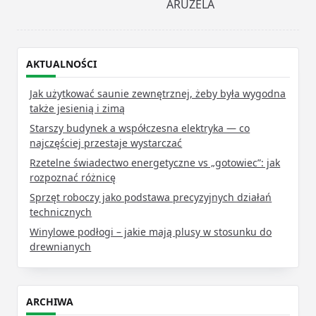
reader-
ARUZELA
text">Page</span>
AKTUALNOŚCI
Jak użytkować saunie zewnętrznej, żeby była wygodna
także jesienią i zimą
Starszy budynek a współczesna elektryka — co
najczęściej przestaje wystarczać
Rzetelne świadectwo energetyczne vs „gotowiec”: jak
rozpoznać różnicę
Sprzęt roboczy jako podstawa precyzyjnych działań
technicznych
Winylowe podłogi – jakie mają plusy w stosunku do
drewnianych
ARCHIWA