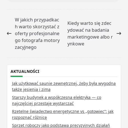
<span
W jakich przypadkac
Kiedy warto się zdec
class="nav-
h warto skorzystać z
ydować na badania
subtitle
oferty profesjonalne
marketingowe albo r
screen-
go fotografa motory
ynkowe
reader-
zacyjnego
text">Page</span>
AKTUALNOŚCI
Jak użytkować saunie zewnętrznej, żeby była wygodna
także jesienią i zimą
Starszy budynek a współczesna elektryka — co
najczęściej przestaje wystarczać
Rzetelne świadectwo energetyczne vs „gotowiec”: jak
rozpoznać różnicę
Sprzęt roboczy jako podstawa precyzyjnych działań