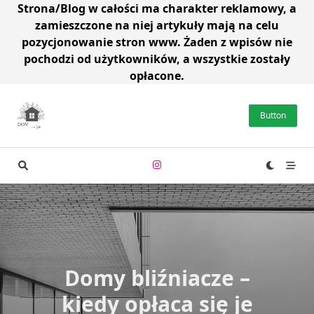
Strona/Blog w całości ma charakter reklamowy, a
zamieszczone na niej artykuły mają na celu
pozycjonowanie stron www. Żaden z wpisów nie
pochodzi od użytkowników, a wszystkie zostały
opłacone.
Skip
to
Button
content
Domy bliźniacze –
kiedy opłaca się je