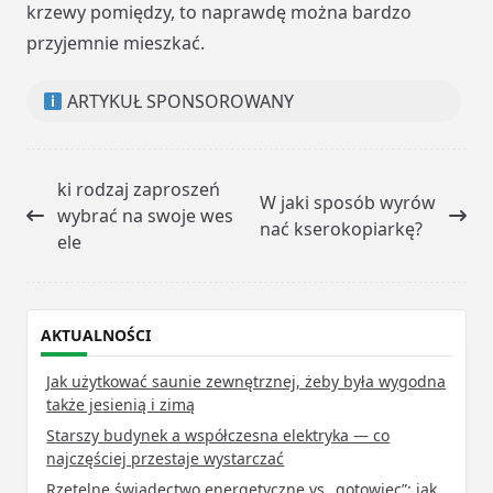
krzewy pomiędzy, to naprawdę można bardzo
przyjemnie mieszkać.
ARTYKUŁ SPONSOROWANY
<span
ki rodzaj zaproszeń
W jaki sposób wyrów
class="nav-
wybrać na swoje wes
nać kserokopiarkę?
subtitle
ele
screen-
reader-
text">Page</span>
AKTUALNOŚCI
Jak użytkować saunie zewnętrznej, żeby była wygodna
także jesienią i zimą
Starszy budynek a współczesna elektryka — co
najczęściej przestaje wystarczać
Rzetelne świadectwo energetyczne vs „gotowiec”: jak