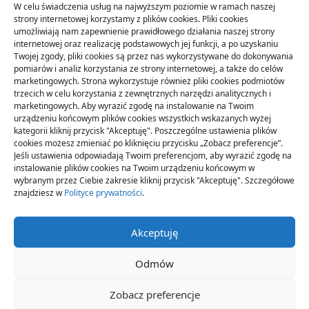
W celu świadczenia usług na najwyższym poziomie w ramach naszej
ARTYKUŁ SPONSOROWANY
(31)
strony internetowej korzystamy z plików cookies. Pliki cookies
umożliwiają nam zapewnienie prawidłowego działania naszej strony
Budownictwo
(56)
internetowej oraz realizację podstawowych jej funkcji, a po uzyskaniu
Dom
(71)
Twojej zgody, pliki cookies są przez nas wykorzystywane do dokonywania
pomiarów i analiz korzystania ze strony internetowej, a także do celów
Ogród
(16)
marketingowych. Strona wykorzystuje również pliki cookies podmiotów
Przemysł
(89)
trzecich w celu korzystania z zewnętrznych narzędzi analitycznych i
marketingowych. Aby wyrazić zgodę na instalowanie na Twoim
urządzeniu końcowym plików cookies wszystkich wskazanych wyżej
kategorii kliknij przycisk "Akceptuję". Poszczególne ustawienia plików
cookies możesz zmieniać po kliknięciu przycisku „Zobacz preferencje”.
Jeśli ustawienia odpowiadają Twoim preferencjom, aby wyrazić zgodę na
instalowanie plików cookies na Twoim urządzeniu końcowym w
wybranym przez Ciebie zakresie kliknij przycisk "Akceptuję". Szczegółowe
znajdziesz w
Polityce prywatności
.
Akceptuję
Odmów
Polityka Plików Cookies (EU)
Polityka Prywatności
Zobacz preferencje
Copyright © 2026 -
Yuki Magazine Theme
By
WP Moose