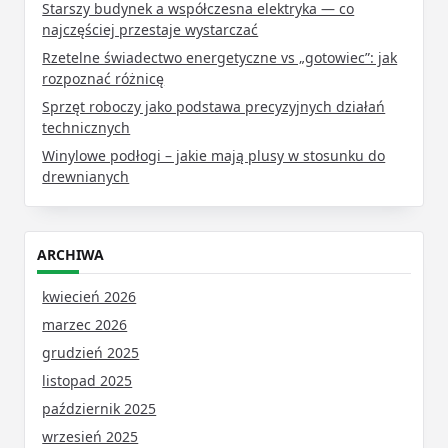
Starszy budynek a współczesna elektryka — co
najczęściej przestaje wystarczać
Rzetelne świadectwo energetyczne vs „gotowiec”: jak
rozpoznać różnicę
Sprzęt roboczy jako podstawa precyzyjnych działań
technicznych
Winylowe podłogi – jakie mają plusy w stosunku do
drewnianych
ARCHIWA
kwiecień 2026
marzec 2026
grudzień 2025
listopad 2025
październik 2025
wrzesień 2025