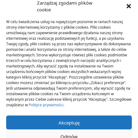
Zarządzaj zgodami plików
cookie
KATEGORIE
W celu świadczenia usług na najwyższym poziomie w ramach naszej
ARTYKUŁ SPONSOROWANY
(31)
strony internetowej korzystamy z plików cookies. Pliki cookies
umożliwiają nam zapewnienie prawidłowego działania naszej strony
Budownictwo
(56)
internetowej oraz realizację podstawowych jej funkcji, a po uzyskaniu
Dom
(71)
Twojej zgody, pliki cookies są przez nas wykorzystywane do dokonywania
pomiarów i analiz korzystania ze strony internetowej, a także do celów
Ogród
(16)
marketingowych. Strona wykorzystuje również pliki cookies podmiotów
Przemysł
(89)
trzecich w celu korzystania z zewnętrznych narzędzi analitycznych i
marketingowych. Aby wyrazić zgodę na instalowanie na Twoim
urządzeniu końcowym plików cookies wszystkich wskazanych wyżej
kategorii kliknij przycisk "Akceptuję". Poszczególne ustawienia plików
cookies możesz zmieniać po kliknięciu przycisku „Zobacz preferencje”.
Jeśli ustawienia odpowiadają Twoim preferencjom, aby wyrazić zgodę na
instalowanie plików cookies na Twoim urządzeniu końcowym w
wybranym przez Ciebie zakresie kliknij przycisk "Akceptuję". Szczegółowe
znajdziesz w
Polityce prywatności
.
Akceptuję
Odmów