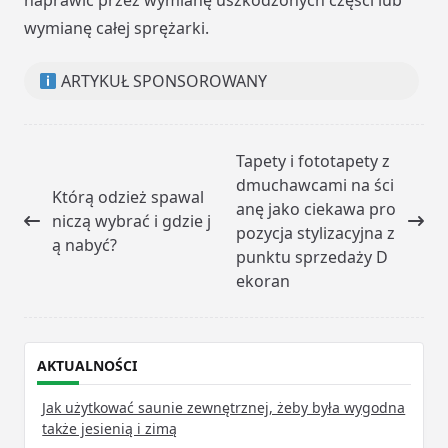
naprawić przez wymianę uszkodzonych części lub
wymianę całej sprężarki.
ARTYKUŁ SPONSOROWANY
<span
Tapety i fototapety z
class="nav-
dmuchawcami na ści
Którą odzież spawal
subtitle
anę jako ciekawa pro
niczą wybrać i gdzie j
screen-
pozycja stylizacyjna z
ą nabyć?
reader-
punktu sprzedaży D
text">Page</span>
ekoran
AKTUALNOŚCI
Jak użytkować saunie zewnętrznej, żeby była wygodna
także jesienią i zimą