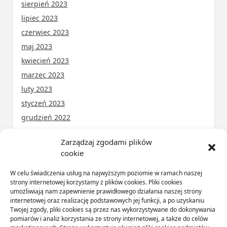
sierpień 2023
lipiec 2023
czerwiec 2023
maj 2023
kwiecień 2023
marzec 2023
luty 2023
styczeń 2023
grudzień 2022
Zarządzaj zgodami plików
cookie
KATEGORIE
W celu świadczenia usług na najwyższym poziomie w ramach naszej
ARTYKUŁ SPONSOROWANY
(31)
strony internetowej korzystamy z plików cookies. Pliki cookies
umożliwiają nam zapewnienie prawidłowego działania naszej strony
Budownictwo
(56)
internetowej oraz realizację podstawowych jej funkcji, a po uzyskaniu
Dom
(71)
Twojej zgody, pliki cookies są przez nas wykorzystywane do dokonywania
pomiarów i analiz korzystania ze strony internetowej, a także do celów
Ogród
(16)