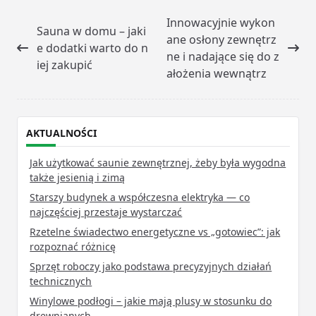
<span
Innowacyjnie wykon
Sauna w domu – jaki
class="nav-
ane osłony zewnętrz
e dodatki warto do n
subtitle
ne i nadające się do z
iej zakupić
screen-
ałożenia wewnątrz
reader-
text">Page</span>
AKTUALNOŚCI
Jak użytkować saunie zewnętrznej, żeby była wygodna
także jesienią i zimą
Starszy budynek a współczesna elektryka — co
najczęściej przestaje wystarczać
Rzetelne świadectwo energetyczne vs „gotowiec”: jak
rozpoznać różnicę
Sprzęt roboczy jako podstawa precyzyjnych działań
technicznych
Winylowe podłogi – jakie mają plusy w stosunku do
drewnianych